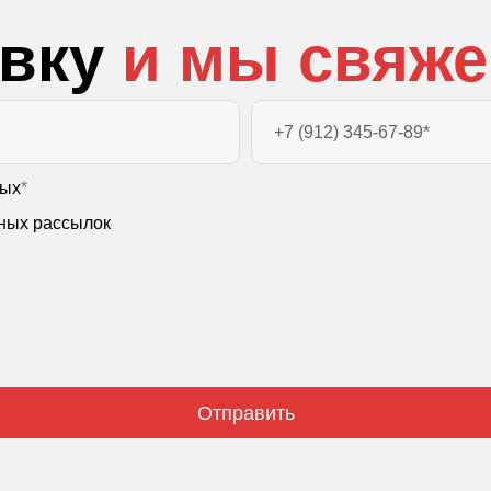
явку
и мы свяже
ных
*
ных рассылок
Отправить