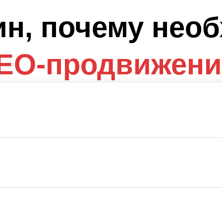
ин, почему нео
EO-продвижени