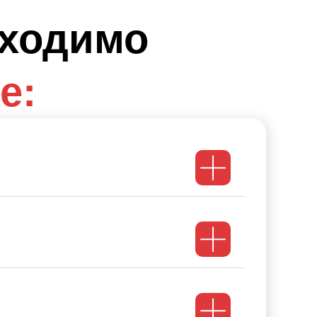
бходимо
е: